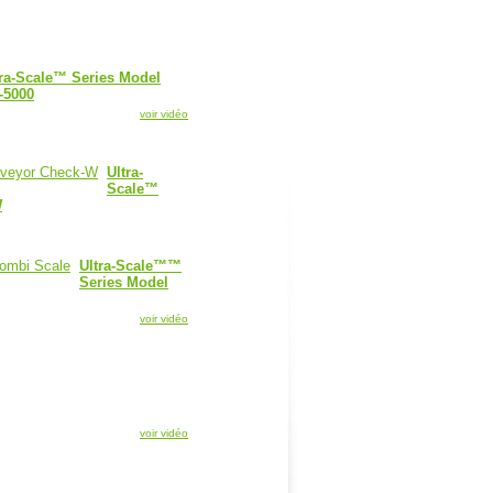
tra-Scale™ Series Model
-5000
voir vidéo
Ultra-
Scale™
W
Ultra-Scale™™
Series Model
voir vidéo
voir vidéo