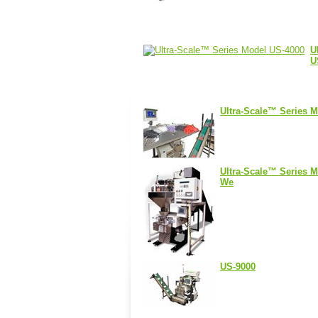
U
U
Ultra-Scale™ Series 
Ultra-Scale™ Series M
We
US-9000