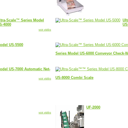
ltra-Scale™ Series Model
Ul
S-4000
US
voir vidéo
Model US-5500
Series Model US-6000 Conveyor Check-
odel US-7000 Automatic Net-
US-8000 Combi Scale
voir vidéo
UF-2000
voir vidéo