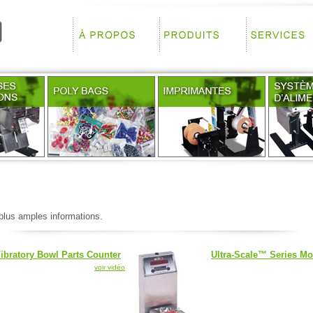
plus amples informations.
ibratory Bowl Parts Counter
Ultra-Scale™ Series Mo
voir vidéo