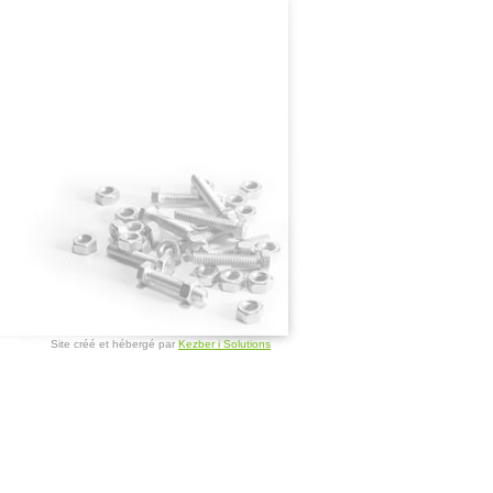
Site créé et hébergé par
Kezber i Solutions